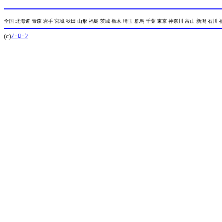
全国 北海道 青森 岩手 宮城 秋田 山形 福島 茨城 栃木 埼玉 群馬 千葉 東京 神奈川 富山 新潟 石川 
(c)
ﾉｰﾛｰﾝ