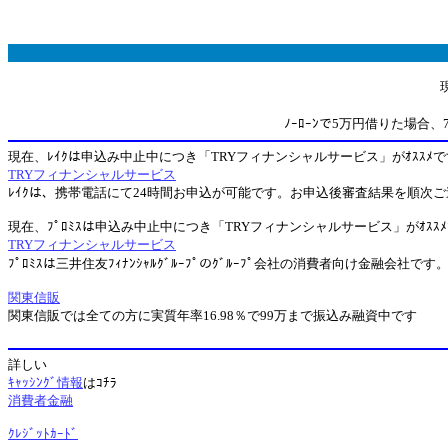
ﾉｰﾛｰﾝで5万円借りた場
現在、ﾚｲｸは申込み中止中につき「TRYフィナンシャルサービス」がｵｽｽﾒで
TRYフィナンシャルサービス
ﾚｲｸは、携帯電話にて24時間お申込が可能です。お申込後審査結果を順次ご連絡
現在、ﾌﾟﾛﾐｽは申込み中止中につき「TRYフィナンシャルサービス」がｵｽｽ
TRYフィナンシャルサービス
ﾌﾟﾛﾐｽは三井住友ﾌｨﾅﾝｼｬﾙｸﾞﾙｰﾌﾟのｸﾞﾙｰﾌﾟ会社の消費者向け金融会社
関東信販
関東信販では全ての方に実質年率16.98％で99万まで振込み融資中です
詳しい
ｷｬｯｼﾝｸﾞ情報
はｺﾁﾗ
消費者金融
ｸﾚｼﾞｯﾄｶｰﾄﾞ