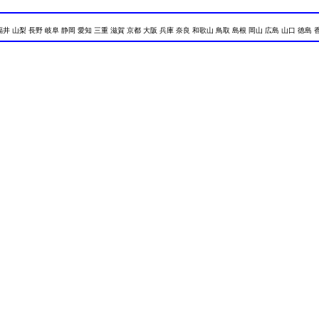
福井 山梨 長野 岐阜 静岡 愛知 三重 滋賀 京都 大阪 兵庫 奈良 和歌山 鳥取 島根 岡山 広島 山口 徳島 