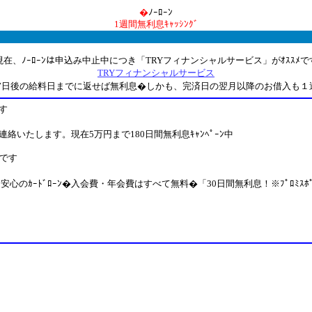
�
ﾉｰﾛｰﾝ
1週間無利息ｷｬｯｼﾝｸﾞ
現在、ﾉｰﾛｰﾝは申込み中止中につき「TRYフィナンシャルサービス」がｵｽｽﾒで
TRYフィナンシャルサービス
合、7日後の給料日までに返せば無利息�しかも、完済日の翌月以降のお借入も
す
いたします。現在5万円まで180日間無利息ｷｬﾝﾍﾟｰﾝ中
ﾒです
です。安心のｶｰﾄﾞﾛｰﾝ�入会費・年会費はすべて無料�「30日間無利息！※ﾌﾟﾛﾐｽ