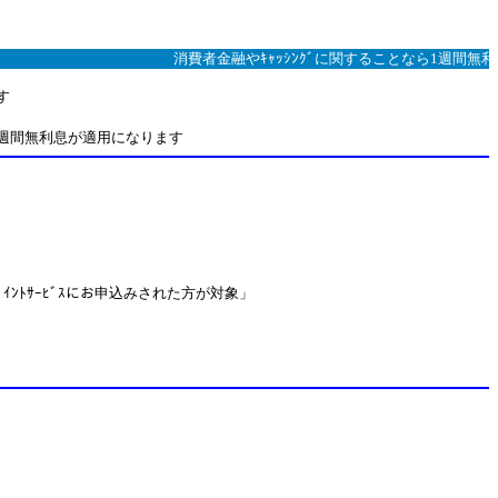
消費者金融やｷｬｯｼﾝｸﾞに関することなら1週間無利息ｷ
す
１週間無利息が適用になります
ﾎﾟｲﾝﾄｻｰﾋﾞｽにお申込みされた方が対象」